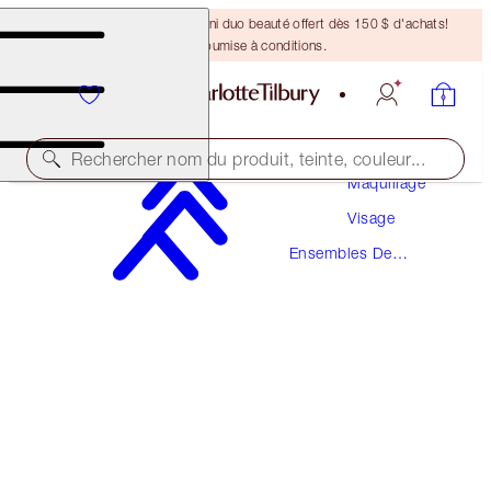
DERNIÈRE CHANCE ! Un mini duo beauté offert dès 150 $ d'achats!
Offre soumise à conditions.
Rechercher nom du produit, teinte, couleur...
Maquillage
Visage
SAVE 10%
Ensembles De
FLAWLESS FINISH SKIN
Maquillage
POWDER & BRUSH KIT
134,00 $
120,60 $