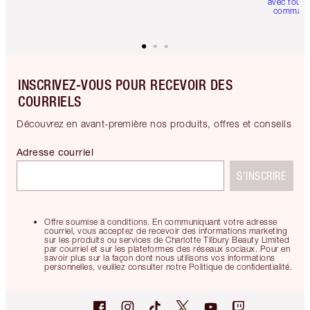
avec toute
comman
INSCRIVEZ-VOUS POUR RECEVOIR DES
COURRIELS
Découvrez en avant-première nos produits, offres et conseils
Adresse courriel
S’INSCRIRE
Offre soumise à conditions. En communiquant votre adresse
courriel, vous acceptez de recevoir des informations marketing
sur les produits ou services de Charlotte Tilbury Beauty Limited
par courriel et sur les plateformes des réseaux sociaux. Pour en
savoir plus sur la façon dont nous utilisons vos informations
personnelles, veuillez consulter notre Politique de confidentialité.