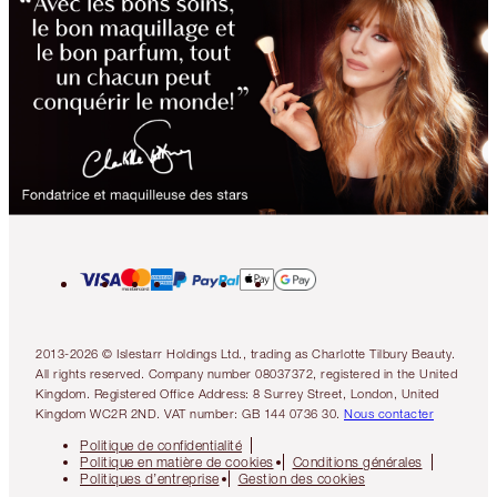
2013-2026 © Islestarr Holdings Ltd., trading as Charlotte Tilbury Beauty.
All rights reserved. Company number 08037372, registered in the United
Kingdom. Registered Office Address: 8 Surrey Street, London, United
Kingdom WC2R 2ND. VAT number: GB 144 0736 30.
Nous contacter
Politique de confidentialité
Politique en matière de cookies
Conditions générales
Politiques d’entreprise
Gestion des cookies