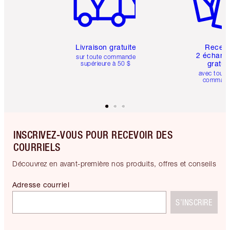
Livraison gratuite
Recev
2 échanti
sur toute commande
gratui
supérieure à 50 $
avec toute
comman
INSCRIVEZ-VOUS POUR RECEVOIR DES
COURRIELS
Découvrez en avant-première nos produits, offres et conseils
Adresse courriel
S’INSCRIRE