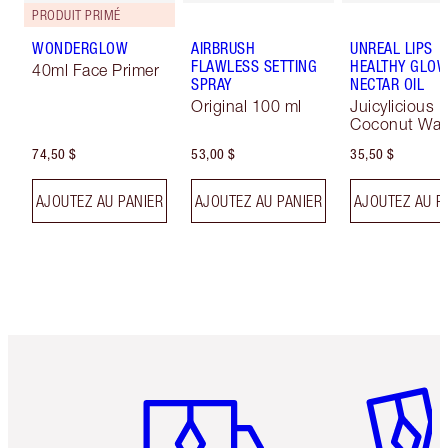
PRODUIT PRIMÉ
WONDERGLOW
AIRBRUSH
UNREAL LIPS
FLAWLESS SETTING
HEALTHY GLO
40ml Face Primer
SPRAY
NECTAR OIL
Original 100 ml
Juicylicious
Coconut Wat
74,50 $
53,00 $
35,50 $
AJOUTEZ AU PANIER
AJOUTEZ AU PANIER
AJOUTEZ AU P
Article 1 sur 6
Article 