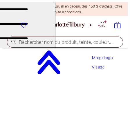
Recevez un pinceau Bronzing Brush en cadeau dès 150 $ d'achats! Offre
soumise à conditions.
Rechercher nom du produit, teinte, couleur...
Maquillage
ÉCONOMISEZ 10 %!
Visage
AIRBRUSH FLAWLESS PERFECT, BLUR & SET
KIT
FACE KIT
191,00 $
171,90 $