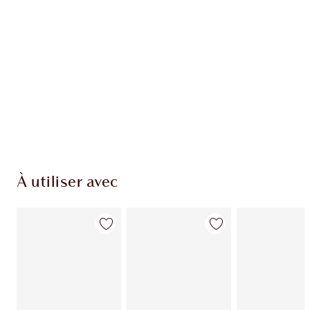
EXCLUSIVITÉS CHARLOTTE TILBURY
Club fidélité Charlotte's Darlings. Gagnez des
points de fidélité à chaque achat!
Livraison standard gratuite quand vous
dépensez 50,00 $
Choisissez 2 échantillons gratuits au moment
du paiement
À utiliser avec