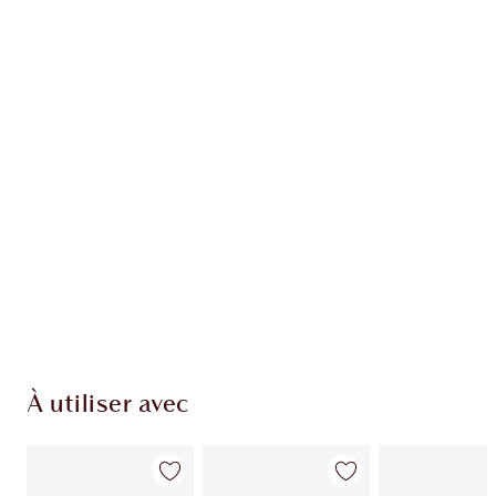
EXCLUSIVITÉS CHARLOTTE TILBURY
Club fidélité Charlotte's Darlings. Gagnez des
points de fidélité à chaque achat!
Livraison standard gratuite quand vous
dépensez 50,00 $
Choisissez 2 échantillons gratuits au moment
du paiement
À utiliser avec