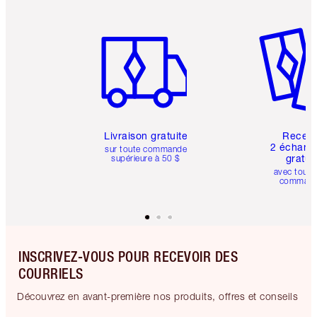
Article 1 sur 6
Article 
Livraison gratuite
Recev
2 échanti
sur toute commande
gratui
supérieure à 50 $
avec toute
comman
INSCRIVEZ-VOUS POUR RECEVOIR DES
COURRIELS
Découvrez en avant-première nos produits, offres et conseils