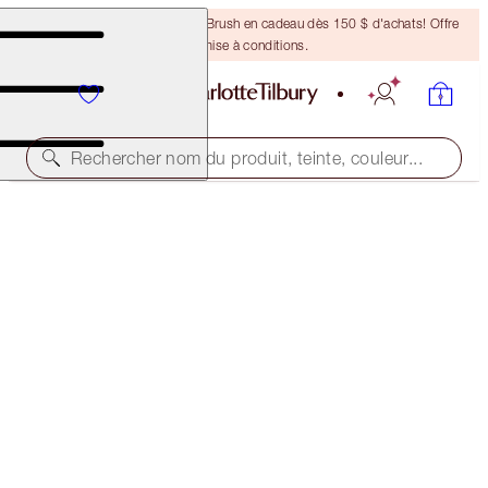
Recevez un pinceau Bronzing Brush en cadeau dès 150 $ d'achats! Offre
soumise à conditions.
Rechercher nom du produit, teinte, couleur...
BROW CHEAT
NATURAL BLACK
38,00 $
(
7 600,00 $
/
10
g
)