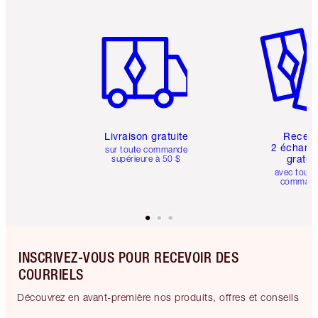
Article 1 sur 6
Article 
Livraison gratuite
Recev
2 échanti
sur toute commande
gratui
supérieure à 50 $
avec toute
comman
INSCRIVEZ-VOUS POUR RECEVOIR DES
COURRIELS
Découvrez en avant-première nos produits, offres et conseils