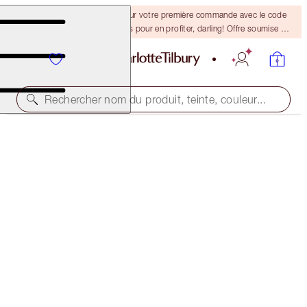
-15 % + la livraison gratuite sur votre première commande avec le code
DARLING15. Connectez-vous pour en profiter, darling! Offre soumise à
conditions.
Rechercher nom du produit, teinte, couleur...
BROW CHEAT
LIGHT BLONDE
38,00 $
(
7 600,00 $
/
10
g
)