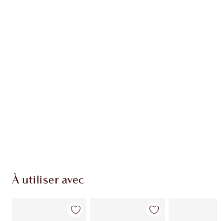
EXCLUSIVITÉS CHARLOTTE TILBURY
Club fidélité Charlotte's Darlings. Gagnez des
points de fidélité à chaque achat!
Livraison standard gratuite quand vous
dépensez 50,00 $
Choisissez 2 échantillons gratuits au moment
du paiement
À utiliser avec