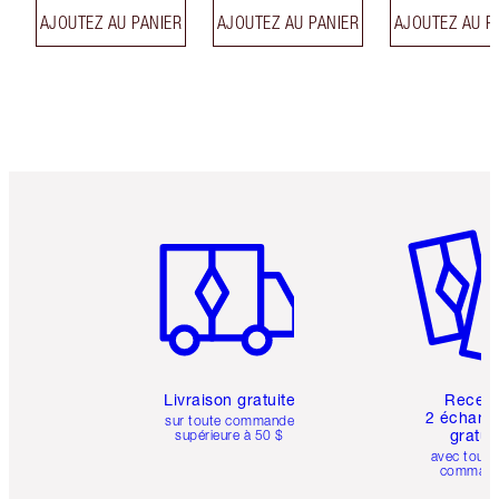
AJOUTEZ AU PANIER
AJOUTEZ AU PANIER
AJOUTEZ AU P
Article 1 sur 6
Article 
Livraison gratuite
Recev
2 échanti
sur toute commande
gratui
supérieure à 50 $
avec toute
comman