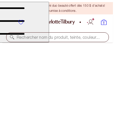
DERNIÈRE CHANCE ! Un mini duo beauté offert dès 150 $ d'achats!
Offre soumise à conditions.
Rechercher nom du produit, teinte, couleur...
LEGENDARY BROWS
SOFT BROWN
38,00 $