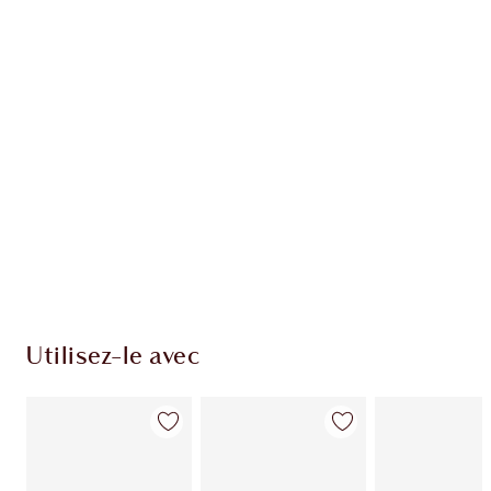
EXCLUSIVITÉS CHARLOTTE TILBURY
Club fidélité Charlotte's Darlings. Gagnez des
points de fidélité à chaque achat!
Livraison standard gratuite quand vous
dépensez 50,00 $
Choisissez 2 échantillons gratuits au moment
du paiement
Utilisez-le avec