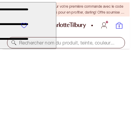
-15 % + la livraison gratuite sur votre première commande avec le code
DARLING15. Connectez-vous pour en profiter, darling! Offre soumise à
conditions.
Rechercher nom du produit, teinte, couleur...
LEGENDARY BROWS
BLACK BROWN
38,00 $