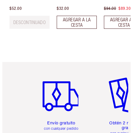
$52.00
$32.00
$94.00
$89.30
AGREGAR A LA
AGREGAR A
DESCONTINUADO
CESTA
CESTA
Artículo 1 de 6
Artículo
Envío gratuito
Obtén 2 mu
gratis
con cualquier pedido