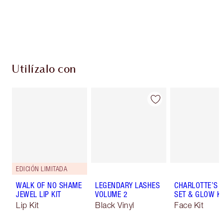
Entrega estándar gratuita al gastar $50
Escoge 2 muestras gratis al momento de pagar
Utilízalo con
EDICIÓN LIMITADA
WALK OF NO SHAME
LEGENDARY LASHES
CHARLOTTE’S P
JEWEL LIP KIT
VOLUME 2
SET & GLOW KI
Lip Kit
Black Vinyl
Face Kit