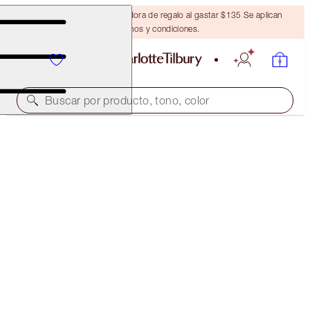
Obtén una brocha bronceadora de regalo al gastar $135 Se aplican
términos y condiciones.
Buscar por producto, tono, color
EDICIÓN LIMITADA
WALK OF NO SHAME EYE KIT
EYE KIT
$83.00