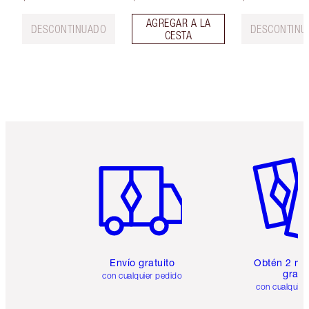
AGREGAR A LA
DESCONTINUADO
DESCONTINU
CESTA
Artículo 1 de 6
Artículo
Envío gratuito
Obtén 2 mu
gratis
con cualquier pedido
con cualquier