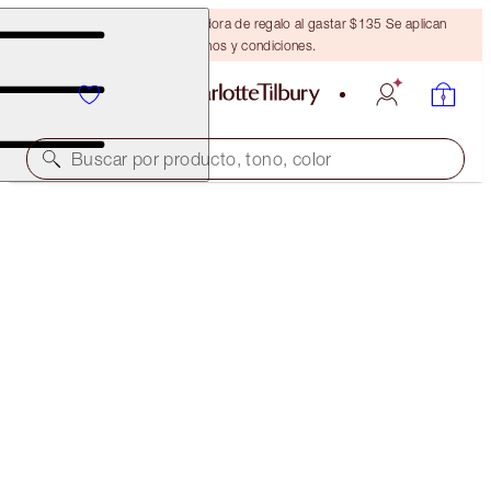
Obtén una brocha bronceadora de regalo al gastar $135 Se aplican
términos y condiciones.
Buscar por producto, tono, color
THE RETOUCHER
5 MEDIUM
$36.00
(
$102.86
/
10
ml
)