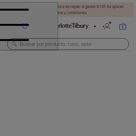
Obtén una brocha bronceadora de regalo al gastar $135 Se aplican
términos y condiciones.
Buscar por producto, tono, color
THE RETOUCHER
10 DARK
$36.00
(
$102.86
/
10
ml
)