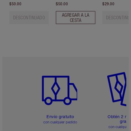
$50.00
$50.00
$29.00
AGREGAR A LA
DESCONTINUADO
DESCONTINU
CESTA
Artículo 1 de 6
Artículo
Envío gratuito
Obtén 2 mu
gratis
con cualquier pedido
con cualquier