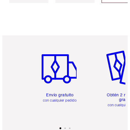
Artículo 1 de 6
Artículo
Envío gratuito
Obtén 2 mu
gratis
con cualquier pedido
con cualquier