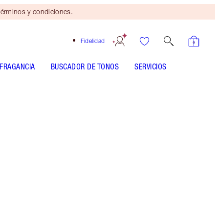
érminos y condiciones.
Fidelidad
FRAGANCIA
BUSCADOR DE TONOS
SERVICIOS
Mini dúo de belleza
gratis
con compras de $110 Se
aplican términos y
condiciones.
Kit de viaje de cuidado de la piel
Más información