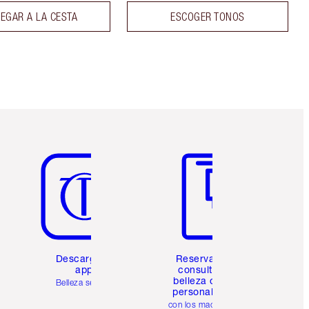
EGAR A LA CESTA
ESCOGER TONOS
Artículo 5 de 6
Artículo 6 de 6
Descarga la
Reserva una
app
consulta de
belleza online
Belleza sencilla
personalizada
con los maquillistas