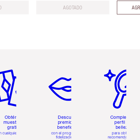
O
AGOTADO
AGR
tículo 2 de 6
Artículo 3 de 6
Artículo 4 de 6
Obtén 2
Descubre
Completa tu
muestras
premios y
perfil de
gratis
beneficios
belleza
n cualquier pedido
con el programa de
para obtener
fidelización de
recomendaciones