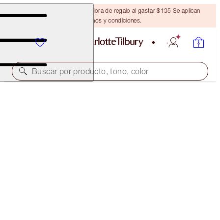
Obtén una brocha bronceadora de regalo al gastar $135 Se aplican
términos y condiciones.
Buscar por producto, tono, color
CHARLOTTE’S SECRETS TO BEAUTY STAR EYES
EYE KIT
$98.00