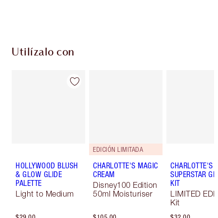
Escoge 2 muestras gratis al momento de pagar
Utilízalo con
EDICIÓN LIMITADA
HOLLYWOOD BLUSH
CHARLOTTE'S MAGIC
CHARLOTTE'S
& GLOW GLIDE
CREAM
SUPERSTAR G
PALETTE
KIT
Disney100 Edition
Light to Medium
50ml Moisturiser
LIMITED EDI
Kit
$29.00
$105.00
$32.00