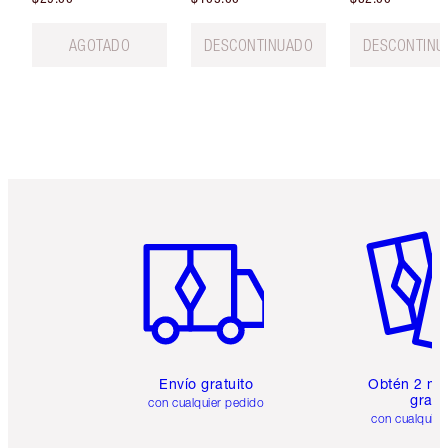
AGOTADO
DESCONTINUADO
DESCONTINU
Artículo 1 de 6
Artículo
Envío gratuito
Obtén 2 mu
gratis
con cualquier pedido
con cualquier