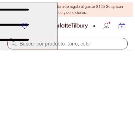
Obtén una brocha bronceadora de regalo al gastar $135 Se aplican
términos y condiciones.
Buscar por producto, tono, color
CHARLOTTE'S SUPERSTAR GLOW KIT
LIMITED EDITION KIT
$32.00
(
$64.00
/
10
ml
)