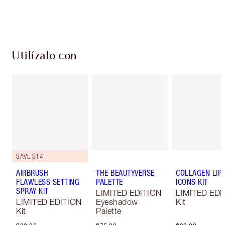
Escoge 2 muestras gratis al momento de pagar
Utilízalo con
SAVE $14
AIRBRUSH
THE BEAUTYVERSE
COLLAGEN LIP
FLAWLESS SETTING
PALETTE
ICONS KIT
SPRAY KIT
LIMITED EDITION
LIMITED EDI
LIMITED EDITION
Eyeshadow
Kit
Kit
Palette