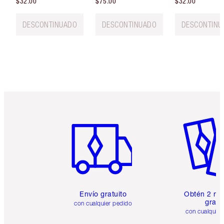
$32.00
$75.00
$32.00
DESCONTINUADO
DESCONTINUADO
DESCONTINU
Artículo 1 de 6
Artículo
Envío gratuito
Obtén 2 mu
gratis
con cualquier pedido
con cualquier