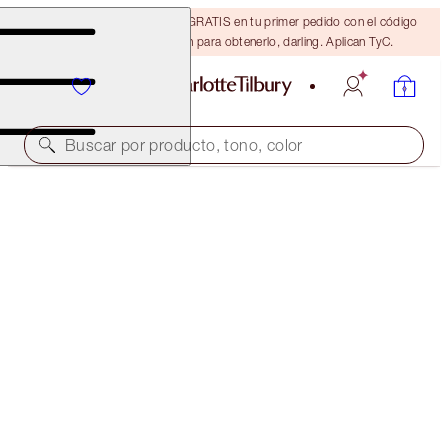
15% de descuento + ENVÍO GRATIS en tu primer pedido con el código
DARLING15. Inicia sesión para obtenerlo, darling. Aplican TyC.
Buscar por producto, tono, color
READY, SET, GLOW TRAVEL KIT
FACE KIT
$46.00