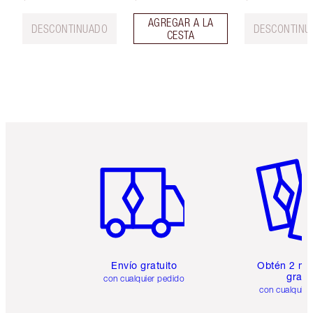
AGREGAR A LA
DESCONTINUADO
DESCONTINU
CESTA
Artículo 1 de 6
Artículo
Envío gratuito
Obtén 2 mu
gratis
con cualquier pedido
con cualquier