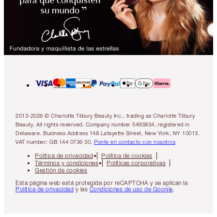
2013-2026 © Charlotte Tilbury Beauty Inc., trading as Charlotte Tilbury
Beauty. All rights reserved. Company number 5493834, registered in
Delaware. Business Address 148 Lafayette Street, New York, NY 10013.
VAT number: GB 144 0736 30.
Ponte en contacto con nosotros
Política de privacidad
Política de cookies
Términos y condiciones
Políticas corporativas
Gestión de cookies
Esta página web está protegida por reCAPTCHA y se aplican la
Política de privacidad
y las
Condiciones de uso de Google
.