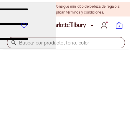
¡ÚLTIMA OPORTUNIDAD! Consigue mini dúo de belleza de regalo al
gastar $110 Se aplican términos y condiciones.
Buscar por producto, tono, color
PLUMPGASM LIP CHEAT KIT
LIP KIT
$65.00
$61.75