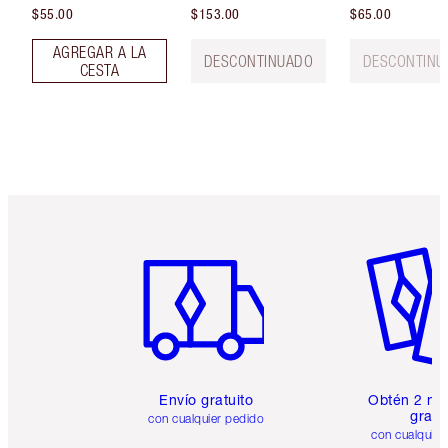
$55.00
$153.00
$65.00
AGREGAR A LA
DESCONTINUADO
DESCONTINU
CESTA
Artículo 1 de 6
Artículo
Envío gratuito
Obtén 2 mu
gratis
con cualquier pedido
con cualquier