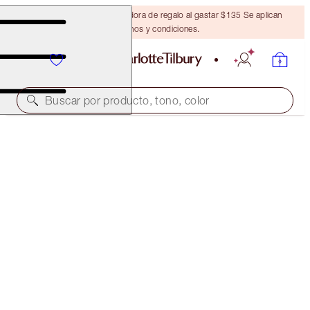
Obtén una brocha bronceadora de regalo al gastar $135 Se aplican
términos y condiciones.
Buscar por producto, tono, color
PILLOW TALK WIDE-AWAKE EYE SECRETS
EXCLUSIVE 30% OFF!
$110.00