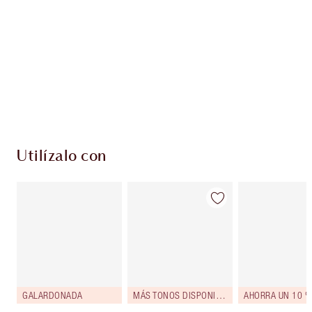
EXCLUSIVOS DE CHARLOTTE TILBURY
Club de fidelidad Charlotte’s Darlings. Gana
monedas de fidelización cada vez que
compres!
Entrega estándar gratuita al gastar $50
Escoge 2 muestras gratis al momento de pagar
Utilízalo con
GALARDONADA
MÁS TONOS DISPONIBLES
AHORRA UN 10 %