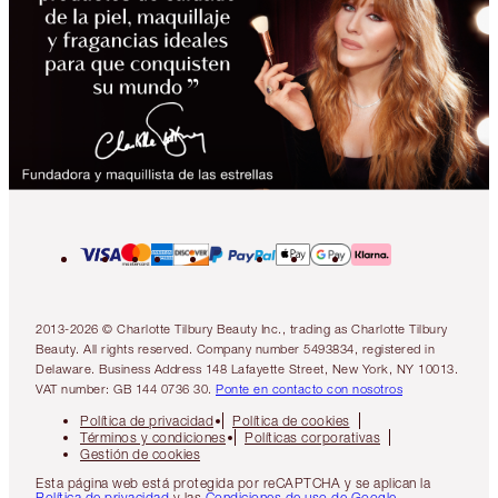
2013-2026 © Charlotte Tilbury Beauty Inc., trading as Charlotte Tilbury
Beauty. All rights reserved. Company number 5493834, registered in
Delaware. Business Address 148 Lafayette Street, New York, NY 10013.
VAT number: GB 144 0736 30.
Ponte en contacto con nosotros
Política de privacidad
Política de cookies
Términos y condiciones
Políticas corporativas
Gestión de cookies
Esta página web está protegida por reCAPTCHA y se aplican la
Política de privacidad
y las
Condiciones de uso de Google
.