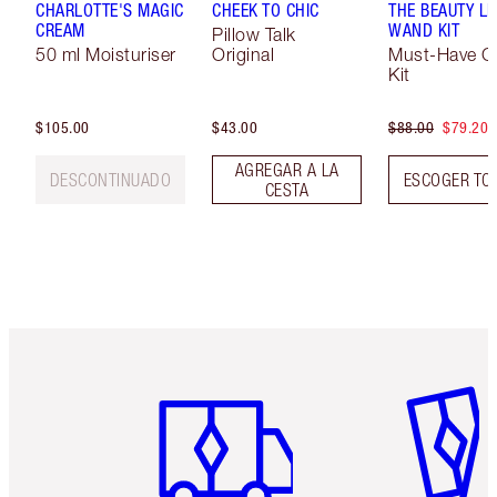
CHARLOTTE'S MAGIC
CHEEK TO CHIC
THE BEAUTY LI
CREAM
WAND KIT
Pillow Talk
50 ml Moisturiser
Original
Must-Have C
Kit
$105.00
$43.00
$88.00
$79.20
AGREGAR A LA
DESCONTINUADO
ESCOGER TO
CESTA
Artículo 1 de 6
Artículo