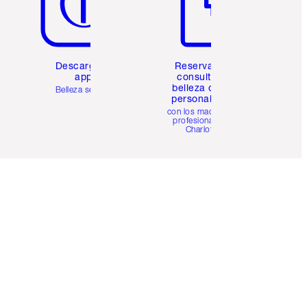
Descarga la
Reserva una
app
consulta de
belleza online
Belleza sencilla
personalizada
con los maquillistas
profesionales de
Charlotte.