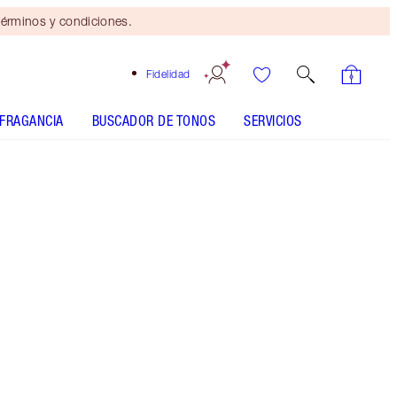
érminos y condiciones.
Fidelidad
FRAGANCIA
BUSCADOR DE TONOS
SERVICIOS
EL KIT INCLUYE:
PILLOW TALK PUSH UP LASHES! MASCARA
SUPER BLACK 4ML TRAVEL
LUXURY PALETTE - Seleccionar tono