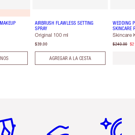
 MAKEUP
AIRBRUSH FLAWLESS SETTING
WEDDING P
SPRAY
SKINCARE 
Original 100 ml
Skincare K
$39.00
$240.00
$2
ONOS
AGREGAR A LA CESTA
tículo 2 de 6
Artículo 3 de 6
Artículo 4 de 6