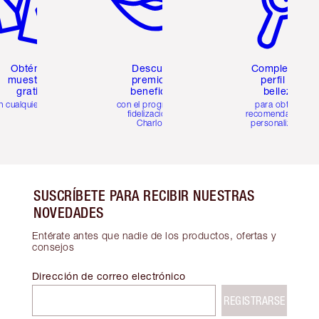
Obtén 2
Descubre
Completa tu
muestras
premios y
perfil de
gratis
beneficios
belleza
n cualquier pedido
con el programa de
para obtener
fidelización de
recomendaciones
Charlotte
personalizadas
SUSCRÍBETE PARA RECIBIR NUESTRAS
NOVEDADES
Entérate antes que nadie de los productos, ofertas y
consejos
Dirección de correo electrónico
REGISTRARSE