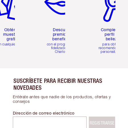
Obtén 2
Descubre
Completa tu
muestras
premios y
perfil de
gratis
beneficios
belleza
n cualquier pedido
con el programa de
para obtener
fidelización de
recomendaciones
Charlotte
personalizadas
SUSCRÍBETE PARA RECIBIR NUESTRAS
NOVEDADES
Entérate antes que nadie de los productos, ofertas y
consejos
Dirección de correo electrónico
REGISTRARSE