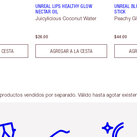
UNREAL LIPS HEALTHY GLOW
UNREAL BL
NECTAR OIL
STICK
Juicylicious Coconut Water
Peachy G
$26.00
$44.00
 CESTA
AGREGAR A LA CESTA
AGR
s productos vendidos por separado. Válido hasta agotar existe
tículo 2 de 6
Artículo 3 de 6
Artículo 4 de 6