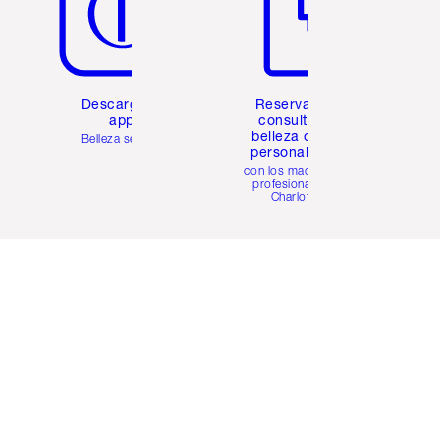
Descarga la
Reserva una
app
consulta de
belleza online
Belleza sencilla
personalizada
con los maquillistas
profesionales de
Charlotte.