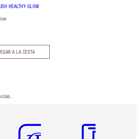
USH HEALTHY GLOW
low
EGAR A LA CESTA
ncias.
Artículo 5 de 6
Artículo 6 de 6