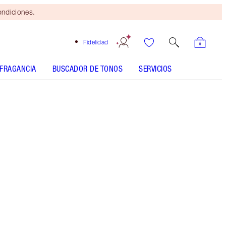
ondiciones.
Fidelidad
FRAGANCIA
BUSCADOR DE TONOS
SERVICIOS
Brocha
bronceadora
gratis
al gastar
$115 Se
aplican
términos y
condiciones.
Compra el producto icónico de belleza de
Charlotte en tamaño estándar y llévate otro
gratis en tamaño de viaje a juego* con control de
brillo y aceite las 24 horas para un efecto