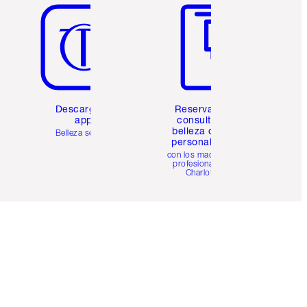
Descarga la
Reserva una
app
consulta de
belleza online
Belleza sencilla
personalizada
con los maquillistas
profesionales de
Charlotte.