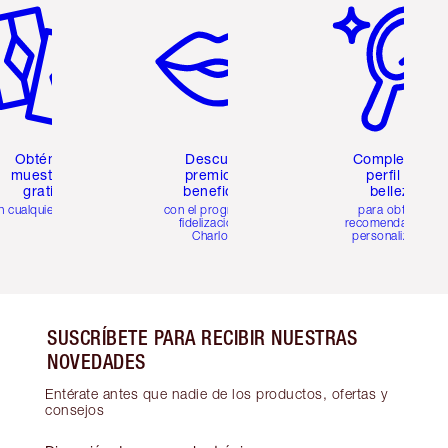
Obtén 2
Descubre
Completa tu
muestras
premios y
perfil de
gratis
beneficios
belleza
n cualquier pedido
con el programa de
para obtener
fidelización de
recomendaciones
Charlotte
personalizadas
SUSCRÍBETE PARA RECIBIR NUESTRAS
NOVEDADES
Entérate antes que nadie de los productos, ofertas y
consejos