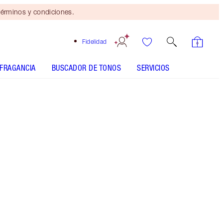
érminos y condiciones.
Fidelidad
FRAGANCIA
BUSCADOR DE TONOS
SERVICIOS
Mini dúo de belleza
gratis
con compras de $110 Se
aplican términos y
condiciones.
Labial nude rosa con un moderno acabado mate
Más información