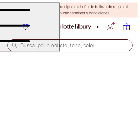
¡ÚLTIMA OPORTUNIDAD! Consigue mini dúo de belleza de regalo al
gastar $110 Se aplican términos y condiciones.
Buscar por producto, tono, color
EDICIÓN LIMITADA
MATTE REVOLUTION
LUCKY CHERRY
$39.00