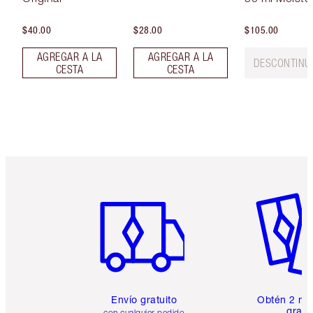
$40.00
$28.00
$105.00
AGREGAR A LA
AGREGAR A LA
DESCONTINU
CESTA
CESTA
Artículo 1 de 6
Artículo
Envío gratuito
Obtén 2 mu
gratis
con cualquier pedido