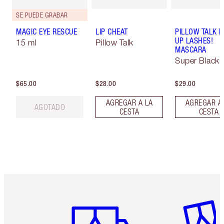
SE PUEDE GRABAR
MAGIC EYE RESCUE
LIP CHEAT
PILLOW TALK 
UP LASHES!
15 ml
Pillow Talk
MASCARA
Super Black 
$65.00
$28.00
$29.00
AGREGAR A LA
AGREGAR A
AGOTADO
CESTA
CESTA
Artículo 1 de 6
Artículo