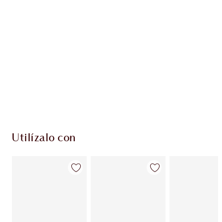
EXCLUSIVOS DE CHARLOTTE TILBURY
Club de fidelidad Charlotte’s Darlings. Gana
monedas de fidelización cada vez que
compres!
Entrega estándar gratuita al gastar $50
Escoge 2 muestras gratis al momento de pagar
Utilízalo con