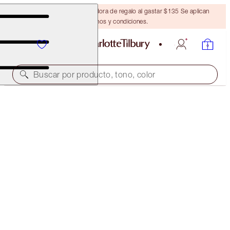
Obtén una brocha bronceadora de regalo al gastar $135 Se aplican
términos y condiciones.
Buscar por producto, tono, color
EDICIÓN LIMITADA
SUPER BLUE MAGIC TRICK KIT
EYE KIT
$111.00