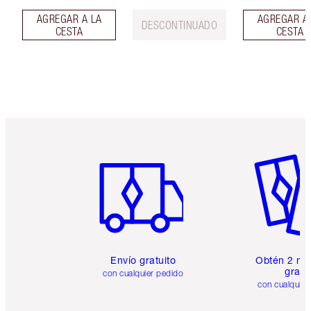
AGREGAR A LA
AGREGAR A
DESCONTINUADO
CESTA
CESTA
Artículo 1 de 6
Artículo
Envío gratuito
Obtén 2 mu
gratis
con cualquier pedido
con cualquier