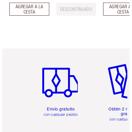
AGREGAR A LA
AGREGAR A
DESCONTINUADO
CESTA
CESTA
Artículo 1 de 6
Artículo
Envío gratuito
Obtén 2 mu
gratis
con cualquier pedido
con cualquier