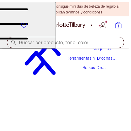
¡ÚLTIMA OPORTUNIDAD! Consigue mini dúo de belleza de regalo al
gastar $110 Se aplican términos y condiciones.
Buscar por producto, tono, color
Maquillaje
Herramientas Y Brochas
¡LIMITADA EXCLUSIVA!
De Maquillaje
Bolsas De
Maquillaje
L.O.V.E. BAG
LIMITED EDITION RED
$70.00
(
$20.96
/
100
g
)