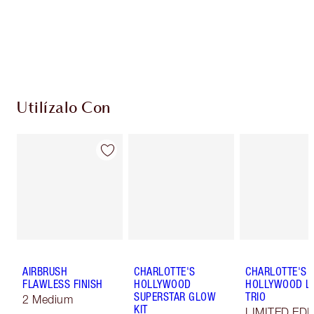
compres!
Entrega estándar gratuita al gastar $50
Escoge 2 muestras gratis al momento de pagar
Utilízalo Con
AIRBRUSH
CHARLOTTE'S
CHARLOTTE'S I
FLAWLESS FINISH
HOLLYWOOD
HOLLYWOOD LI
SUPERSTAR GLOW
TRIO
2 Medium
KIT
LIMITED EDI