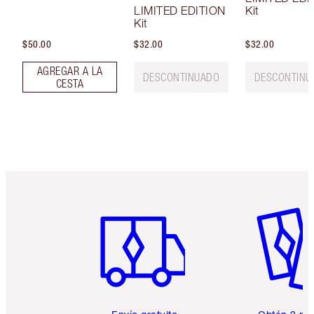
LIMITED EDITION
Kit
Kit
$50.00
$32.00
$32.00
AGREGAR A LA
DESCONTINUADO
DESCONTINU
CESTA
Artículo 1 de 6
Artículo