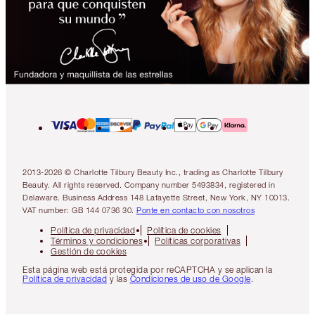
2013-2026 © Charlotte Tilbury Beauty Inc., trading as Charlotte Tilbury
Beauty. All rights reserved. Company number 5493834, registered in
Delaware. Business Address 148 Lafayette Street, New York, NY 10013.
VAT number: GB 144 0736 30.
Ponte en contacto con nosotros
Política de privacidad
Política de cookies
Términos y condiciones
Políticas corporativas
Gestión de cookies
Esta página web está protegida por reCAPTCHA y se aplican la
Política de privacidad
y las
Condiciones de uso de Google
.