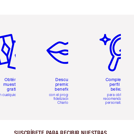
tículo 2 de 6
Artículo 3 de 6
Artículo 4 de 6
Obtén 2
Descubre
Completa tu
muestras
premios y
perfil de
gratis
beneficios
belleza
n cualquier pedido
con el programa de
para obtener
fidelización de
recomendaciones
Charlotte
personalizadas
SUSCRÍBETE PARA RECIBIR NUESTRAS