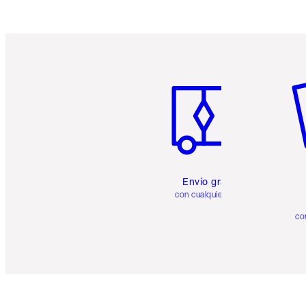
Artículo 1 de 6
Ar
Envío gratuito
con cualquier pedido
co