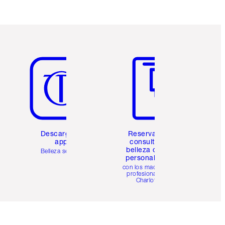
Artículo 5 de 6
Artículo 6 de 6
Descarga la
Reserva una
app
consulta de
belleza online
Belleza sencilla
personalizada
con los maquillistas
profesionales de
Charlotte.