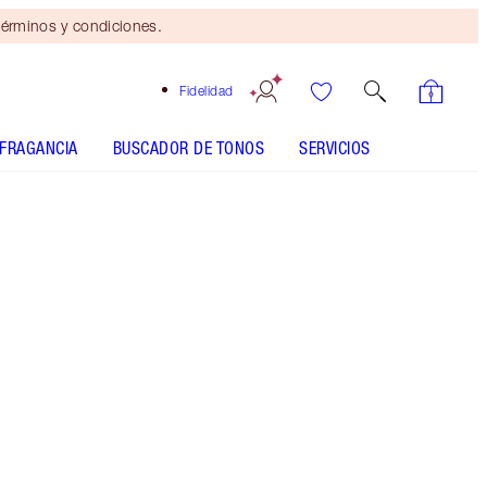
érminos y condiciones.
Fidelidad
FRAGANCIA
BUSCADOR DE TONOS
SERVICIOS
SHADE MATCH
CÓMO APLICARLO
Mini dúo de belleza
gratis
con compras de $110 Se
aplican términos y
condiciones.
Minitrío de labiales con tonos