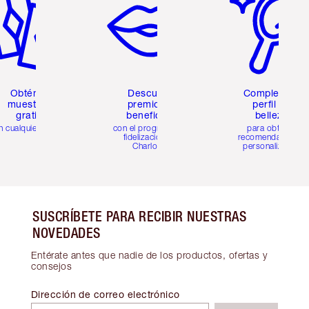
Obtén 2
Descubre
Completa tu
muestras
premios y
perfil de
gratis
beneficios
belleza
n cualquier pedido
con el programa de
para obtener
fidelización de
recomendaciones
Charlotte
personalizadas
SUSCRÍBETE PARA RECIBIR NUESTRAS
NOVEDADES
Entérate antes que nadie de los productos, ofertas y
consejos
Dirección de correo electrónico