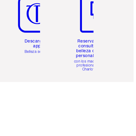
Descarga la
Reserva una
app
consulta de
belleza online
Belleza sencilla
personalizada
con los maquillistas
profesionales de
Charlotte.