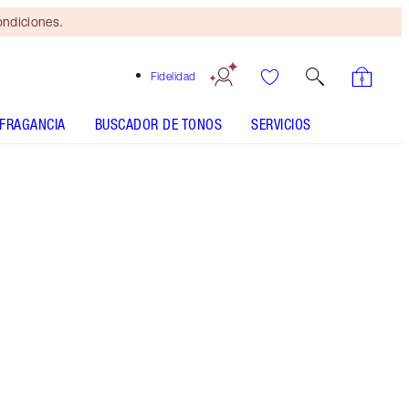
ondiciones.
Fidelidad
FRAGANCIA
BUSCADOR DE TONOS
SERVICIOS
Walk of No Shame - Discontinued
Brocha
bronceadora
gratis