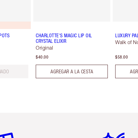
POTS
CHARLOTTE'S MAGIC LIP OIL
LUXURY PA
CRYSTAL ELIXIR
Walk of 
Original
$40.00
$58.00
UADO
AGREGAR A LA CESTA
AGR
tículo 2 de 6
Artículo 3 de 6
Artículo 4 de 6