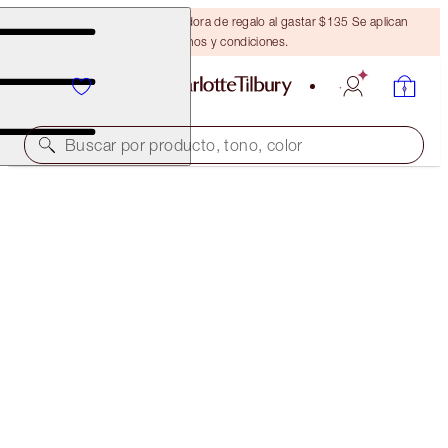
Obtén una brocha bronceadora de regalo al gastar $135 Se aplican
términos y condiciones.
Buscar por producto, tono, color
¡45 % DE DESCUENTO!
CHARLOTTE’S ICONIC CHEEKS, LIPS & LASHES KIT
OFFER ENDED
$109.00