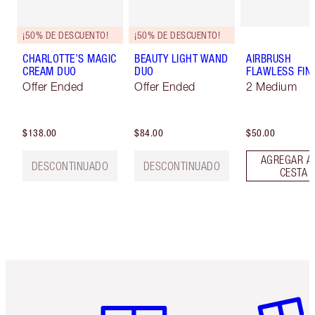
¡50% DE DESCUENTO!
¡50% DE DESCUENTO!
CHARLOTTE’S MAGIC
BEAUTY LIGHT WAND
AIRBRUSH
CREAM DUO
DUO
FLAWLESS FIN
Offer Ended
Offer Ended
2 Medium
$138.00
$84.00
$50.00
AGREGAR A
DESCONTINUADO
DESCONTINUADO
CESTA
Artículo 1 de 6
Artículo