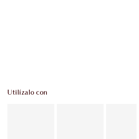
EXCLUSIVOS DE CHARLOTTE TILBURY
Club de fidelidad Charlotte’s Darlings. Gana
monedas de fidelización cada vez que
compres!
Entrega estándar gratuita al gastar $50
Escoge 2 muestras gratis al momento de pagar
Utilízalo con