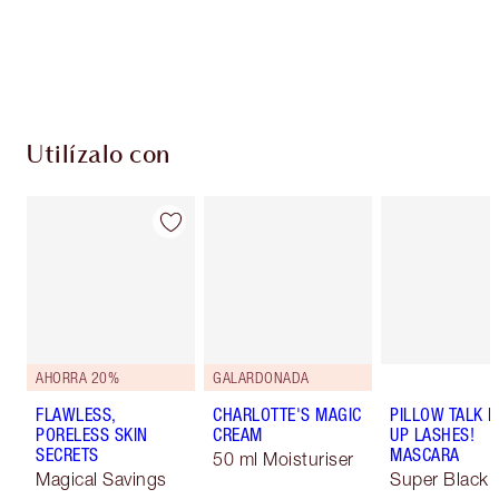
Entrega estándar gratuita al gastar $50
Escoge 2 muestras gratis al momento de pagar
Utilízalo con
AHORRA 20%
GALARDONADA
FLAWLESS,
CHARLOTTE'S MAGIC
PILLOW TALK 
PORELESS SKIN
CREAM
UP LASHES!
SECRETS
MASCARA
50 ml Moisturiser
Magical Savings
Super Black 