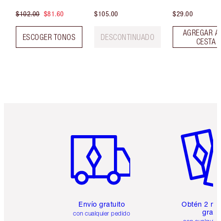
$102.00
$81.60
$105.00
$29.00
AGREGAR A
ESCOGER TONOS
DESCONTINUADO
CESTA
Artículo 1 de 6
Artículo
Envío gratuito
Obtén 2 mu
gratis
con cualquier pedido