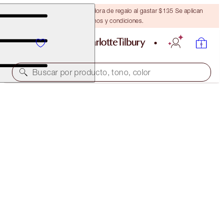
Obtén una brocha bronceadora de regalo al gastar $135 Se aplican
términos y condiciones.
Buscar por producto, tono, color
EXCLUSIVO EN LÍNEA
CHARLOTTE’S NUDE LIP ICONS KIT
LIP KIT
$121.00