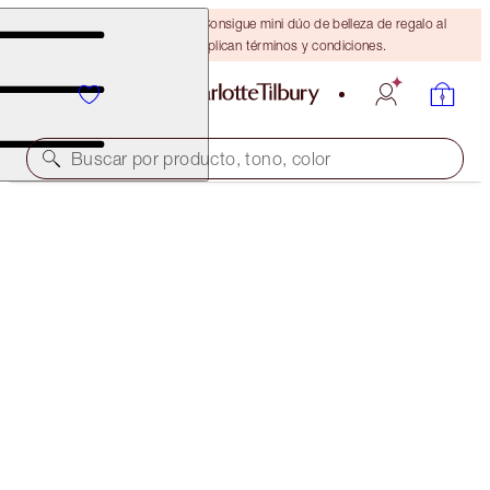
¡ÚLTIMA OPORTUNIDAD! Consigue mini dúo de belleza de regalo al
gastar $110 Se aplican términos y condiciones.
Buscar por producto, tono, color
SELECT YOUR BROW LIFT OR BROW CHEAT
BROW CHEAT - TAUPE
$28.00