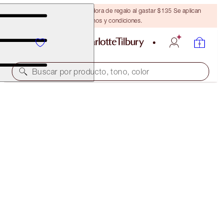
Obtén una brocha bronceadora de regalo al gastar $135 Se aplican
términos y condiciones.
Buscar por producto, tono, color
SELECT YOUR BROW LIFT OR BROW CHEAT
BROW CHEAT - NATURAL BROWN
$28.00