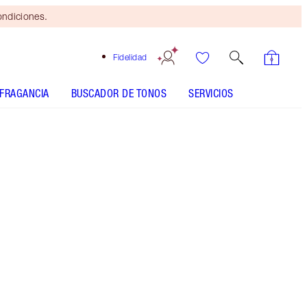
ondiciones.
Fidelidad
FRAGANCIA
BUSCADOR DE TONOS
SERVICIOS
EL KIT INCLUYE:
SMALL GIFT BOX
SELECT YOUR SETTING SPRAY - Seleccionar tono