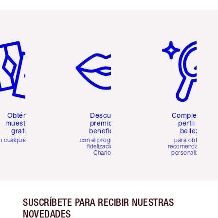
tículo 2 de 6
Artículo 3 de 6
Artículo 4 de 6
Obtén 2
Descubre
Completa tu
muestras
premios y
perfil de
gratis
beneficios
belleza
n cualquier pedido
con el programa de
para obtener
fidelización de
recomendaciones
Charlotte
personalizadas
SUSCRÍBETE PARA RECIBIR NUESTRAS
NOVEDADES