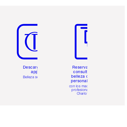
Artículo 5 de 6
Artículo 6 de 6
Descarga la
Reserva una
app
consulta de
belleza online
Belleza sencilla
personalizada
con los maquillistas
profesionales de
Charlotte.