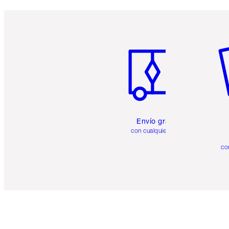
Artículo 1 de 6
Ar
Envío gratuito
con cualquier pedido
co