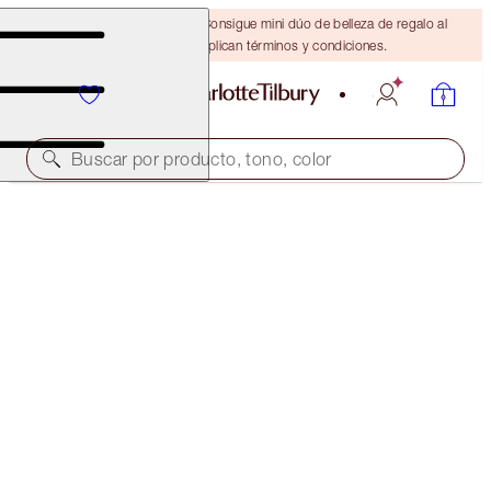
¡ÚLTIMA OPORTUNIDAD! Consigue mini dúo de belleza de regalo al
gastar $110 Se aplican términos y condiciones.
Buscar por producto, tono, color
BEACH STICK DUO
MOON BEACH & IBIZA
$90.00