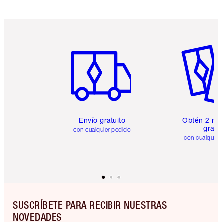
Artículo 1 de 6
Artículo
Envío gratuito
Obtén 2 mu
gratis
con cualquier pedido
con cualquier
SUSCRÍBETE PARA RECIBIR NUESTRAS
NOVEDADES