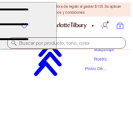
Obtén una brocha bronceadora de regalo al gastar $135 Se aplican
términos y condiciones.
Buscar por producto, tono, color
Maquillaje
Rostro
AIRBRUSH BRIGHTENING FLAWLESS FINISH
REFILL
Polvo De
Maquillaje
FAIR - MEDIUM REFILL
$43.00