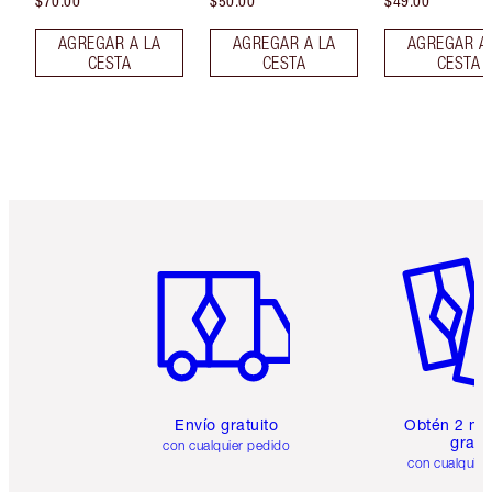
$70.00
$50.00
$49.00
AGREGAR A LA
AGREGAR A LA
AGREGAR A
CESTA
CESTA
CESTA
Artículo 1 de 6
Artículo
Envío gratuito
Obtén 2 mu
gratis
con cualquier pedido
con cualquier