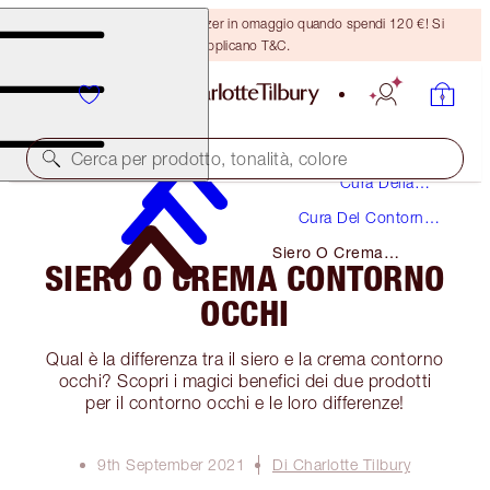
Ricevi un pennello per bronzer in omaggio quando spendi 120 €! Si
applicano T&C.
Cerca per prodotto, tonalità, colore
Cura Della
Pelle
Cura Del Contorno
Occhi
Siero O Crema
SIERO O CREMA CONTORNO
Contorno Occhi
OCCHI
Qual è la differenza tra il siero e la crema contorno
occhi? Scopri i magici benefici dei due prodotti
per il contorno occhi e le loro differenze!
9th September 2021
Di Charlotte Tilbury