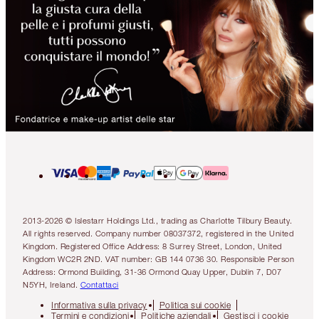
2013-2026 © Islestarr Holdings Ltd., trading as Charlotte Tilbury Beauty.
All rights reserved. Company number 08037372, registered in the United
Kingdom. Registered Office Address: 8 Surrey Street, London, United
Kingdom WC2R 2ND. VAT number: GB 144 0736 30. Responsible Person
Address: Ormond Building, 31-36 Ormond Quay Upper, Dublin 7, D07
N5YH, Ireland.
Contattaci
Informativa sulla privacy
Politica sui cookie
Termini e condizioni
Politiche aziendali
Gestisci i cookie