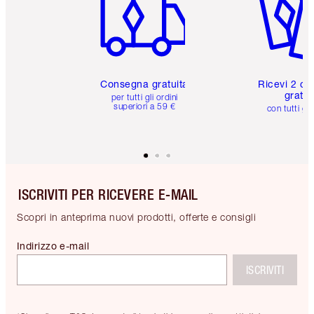
Consegna gratuita
Ricevi 2 ca
gratuit
per tutti gli ordini
superiori a 59 €
con tutti gli
ISCRIVITI PER RICEVERE E-MAIL
Scopri in anteprima nuovi prodotti, offerte e consigli
Indirizzo e-mail
ISCRIVITI