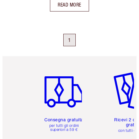
READ MORE
1
Articolo 1 di 6
Articolo
Consegna gratuita
Ricevi 2 ca
gratuit
per tutti gli ordini
superiori a 59 €
con tutti gli