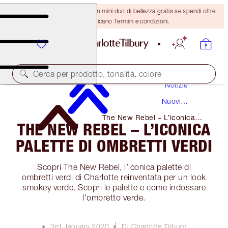
ULTIMA OCCASIONE! Ricevi un mini duo di bellezza gratis se spendi oltre
110 €! Si applicano Termini e condizioni.
Cerca per prodotto, tonalità, colore
Notizie
Nuovi
Prodotti
The New Rebel – L’iconica
THE NEW REBEL – L’ICONICA
Palette Di Ombretti Verdi
PALETTE DI OMBRETTI VERDI
Scopri The New Rebel, l’iconica palette di
ombretti verdi di Charlotte reinventata per un look
smokey verde. Scopri le palette e come indossare
l'ombretto verde.
3rd January 2020
Di Charlotte Tilbury