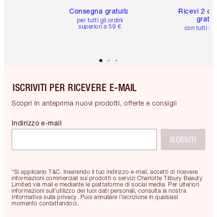
Consegna gratuita
Ricevi 2 ca
gratuit
per tutti gli ordini
superiori a 59 €
con tutti gli
ISCRIVITI PER RICEVERE E-MAIL
Scopri in anteprima nuovi prodotti, offerte e consigli
Indirizzo e-mail
ISCRIVITI
*Si applicano T&C. Inserendo il tuo indirizzo e-mail, accetti di ricevere
informazioni commerciali sui prodotti o servizi Charlotte Tilbury Beauty
Limited via mail e mediante le piattaforme di social media. Per ulteriori
informazioni sull'utilizzo dei tuoi dati personali, consulta la nostra
Informativa sulla privacy. Puoi annullare l'iscrizione in qualsiasi
momento contattandoci.