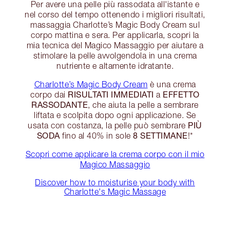
Per avere una pelle più rassodata all'istante e
nel corso del tempo ottenendo i migliori risultati,
massaggia Charlotte’s Magic Body Cream sul
corpo mattina e sera. Per applicarla, scopri la
mia tecnica del Magico Massaggio per aiutare a
stimolare la pelle avvolgendola in una crema
nutriente e altamente idratante.
Charlotte’s Magic Body Cream
è una crema
RISULTATI IMMEDIATI
EFFETTO
corpo dai
a
RASSODANTE
, che aiuta la pelle a sembrare
liftata e scolpita dopo ogni applicazione. Se
PIÙ
usata con costanza, la pelle può sembrare
SODA
8 SETTIMANE
fino al 40% in sole
!*
Scopri come applicare la crema corpo con il mio
Magico Massaggio
Discover how to moisturise your body with
Charlotte's Magic Massage