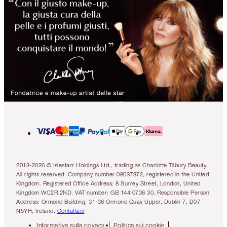
2013-2026 © Islestarr Holdings Ltd., trading as Charlotte Tilbury Beauty.
All rights reserved. Company number 08037372, registered in the United
Kingdom. Registered Office Address: 8 Surrey Street, London, United
Kingdom WC2R 2ND. VAT number: GB 144 0736 30. Responsible Person
Address: Ormond Building, 31-36 Ormond Quay Upper, Dublin 7, D07
N5YH, Ireland.
Contattaci
Informativa sulla privacy
Politica sui cookie