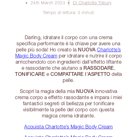
24th March 2023
Di Charlotte Tilbury
Tempo di lettura: 3 minuti
Darling, idratare il corpo con una crema
specifica performante è la chiave per avere una
NUOVA
pelle più soda! Ho creato la
Charlotte’s
Magic Body Cream
per idratare e nutrire il corpo
arricchendolo con ingredienti dall'effetto liftante
RASSODARE
e rassodante che aiutano a
,
TONIFICARE
COMPATTARE l'ASPETTO
e
della
pelle.
NUOVA
Scopri la magia della mia
innovativa
crema corpo a effetto rassodante e impara i miei
fantastici segreti di bellezza per tonificare
visibilmente la pelle del corpo con questa
magica crema idratante.
Acquista Charlotte’s Magic Body Cream