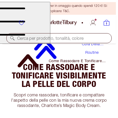
Ricevi un pennello per bronzer in omaggio quando spendi 120 €! Si
applicano T&C.
Cerca per prodotto, tonalità, colore
Cura Della
Pelle
Routine
Come Rassodare E Tonificare
COME RASSODARE E
Visibilmente La Pelle Del Corpo
TONIFICARE VISIBILMENTE
LA PELLE DEL CORPO
Scopri come rassodare, tonificare e compattare
l'aspetto della pelle con la mia nuova crema corpo
rassodante, Charlotte’s Magic Body Cream.