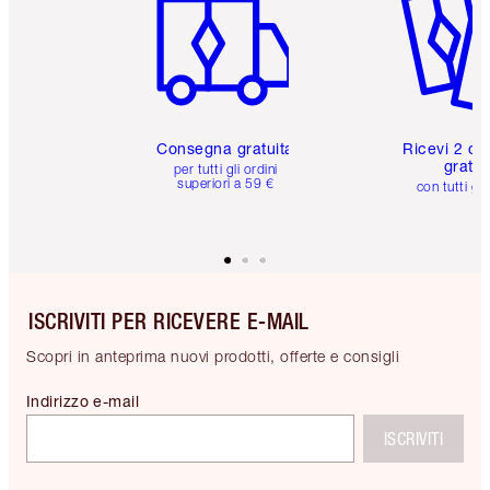
Consegna gratuita
Ricevi 2 ca
gratuit
per tutti gli ordini
superiori a 59 €
con tutti gli
ISCRIVITI PER RICEVERE E-MAIL
Scopri in anteprima nuovi prodotti, offerte e consigli
Indirizzo e-mail
ISCRIVITI