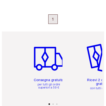
1
Articolo 1 di 6
Articolo
Consegna gratuita
Ricevi 2 ca
gratuit
per tutti gli ordini
superiori a 59 €
con tutti gli