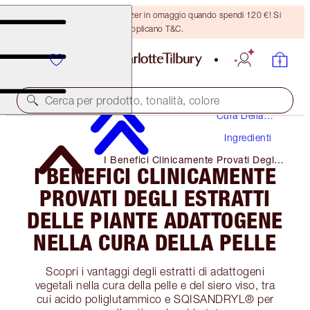
Ricevi un pennello per bronzer in omaggio quando spendi 120 €! Si
applicano T&C.
Cerca per prodotto, tonalità, colore
Cura Della
Pelle
Ingredienti
I Benefici Clinicamente Provati Degli
I BENEFICI CLINICAMENTE
Estratti Delle Piante Adattogene Nella
Cura Della Pelle
PROVATI DEGLI ESTRATTI
DELLE PIANTE ADATTOGENE
NELLA CURA DELLA PELLE
Scopri i vantaggi degli estratti di adattogeni
vegetali nella cura della pelle e del siero viso, tra
cui acido poliglutammico e SQISANDRYL® per