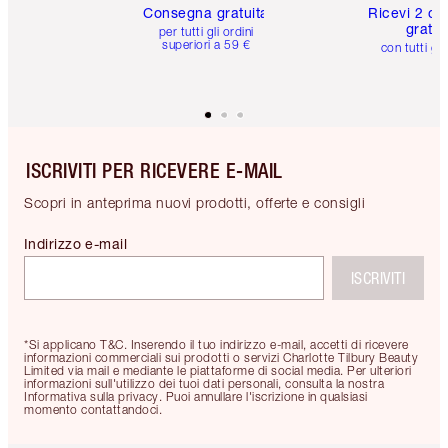
Consegna gratuita
Ricevi 2 ca
gratuit
per tutti gli ordini
superiori a 59 €
con tutti gli
ISCRIVITI PER RICEVERE E-MAIL
Scopri in anteprima nuovi prodotti, offerte e consigli
Indirizzo e-mail
ISCRIVITI
*Si applicano T&C. Inserendo il tuo indirizzo e-mail, accetti di ricevere
informazioni commerciali sui prodotti o servizi Charlotte Tilbury Beauty
Limited via mail e mediante le piattaforme di social media. Per ulteriori
informazioni sull'utilizzo dei tuoi dati personali, consulta la nostra
Informativa sulla privacy. Puoi annullare l'iscrizione in qualsiasi
momento contattandoci.