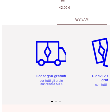
Tan
42,00 €
AVVISAMI
Articolo 1 di 6
Articolo
Consegna gratuita
Ricevi 2 ca
gratuit
per tutti gli ordini
superiori a 59 €
con tutti gli