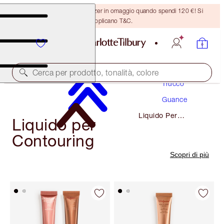
Ricevi un pennello per bronzer in omaggio quando spendi 120 €! Si
applicano T&C.
Cerca per prodotto, tonalità, colore
Trucco
Guance
Liquido Per
Liquido per
Contouring
Contouring
Scopri di più