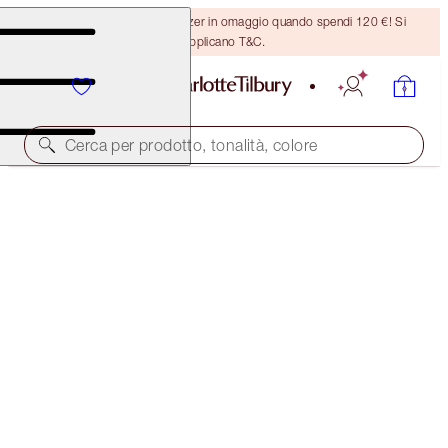
Ricevi un pennello per bronzer in omaggio quando spendi 120 €! Si
applicano T&C.
Cerca per prodotto, tonalità, colore
SELECT YOUR TRAVEL-SIZED MOISTURISER
CHARLOTTE'S MAGIC WATER CREAM - 15ML
34,00 €
(
226,67 €
/
100
ml
)