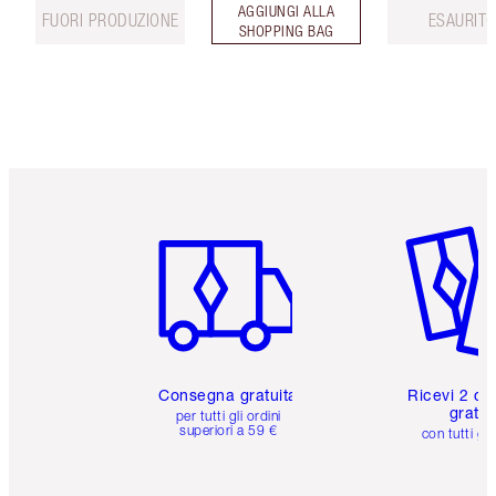
AGGIUNGI ALLA
FUORI PRODUZIONE
ESAURIT
SHOPPING BAG
Articolo 1 di 6
Articolo
Consegna gratuita
Ricevi 2 ca
gratuit
per tutti gli ordini
superiori a 59 €
con tutti gli