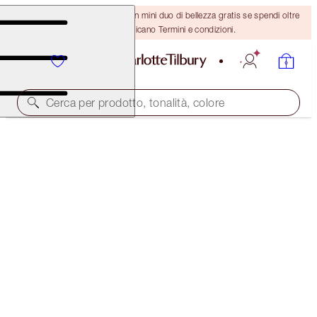
ULTIMA OCCASIONE! Ricevi un mini duo di bellezza gratis se spendi oltre
110 €! Si applicano Termini e condizioni.
Cerca per prodotto, tonalità, colore
RISPARMIA IL 15%
SUN-KISSED MAGIC COMPLEXION KIT
MAGICAL SAVINGS
180,00 €