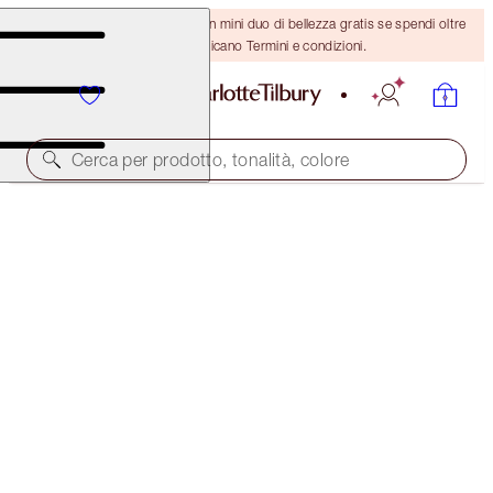
ULTIMA OCCASIONE! Ricevi un mini duo di bellezza gratis se spendi oltre
110 €! Si applicano Termini e condizioni.
Cerca per prodotto, tonalità, colore
RISPARMIA IL 45%*
SUMMER GLOW LIP + CHEEK KIT
OFFER ENDED
126,00 €