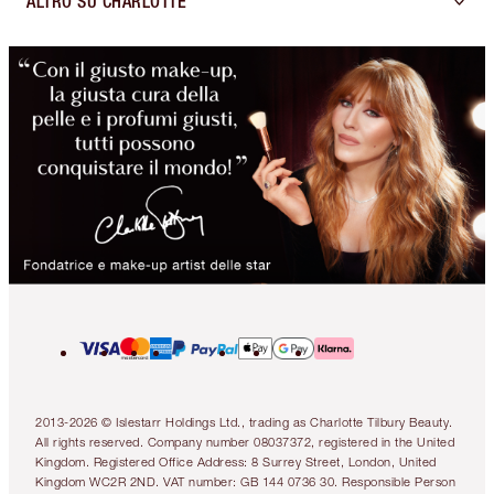
ALTRO SU CHARLOTTE
2013-2026 © Islestarr Holdings Ltd., trading as Charlotte Tilbury Beauty.
All rights reserved. Company number 08037372, registered in the United
Kingdom. Registered Office Address: 8 Surrey Street, London, United
Kingdom WC2R 2ND. VAT number: GB 144 0736 30. Responsible Person