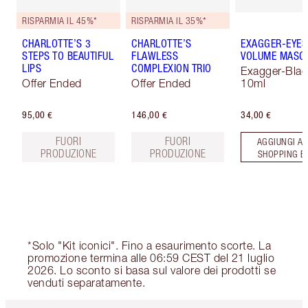
RISPARMIA IL 45%*
RISPARMIA IL 35%*
CHARLOTTE’S 3
CHARLOTTE’S
EXAGGER-EYES
STEPS TO BEAUTIFUL
FLAWLESS
VOLUME MASC
LIPS
COMPLEXION TRIO
Exagger-Blac
Offer Ended
Offer Ended
10ml
95,00 €
146,00 €
34,00 €
FUORI
FUORI
AGGIUNGI AL
PRODUZIONE
PRODUZIONE
SHOPPING B
*Solo "Kit iconici". Fino a esaurimento scorte. La
promozione termina alle 06:59 CEST del 21 luglio
2026. Lo sconto si basa sul valore dei prodotti se
venduti separatamente.