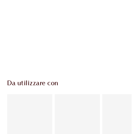
ESCLUSIVE CHARLOTTE TILBURY
Il club fedeltà Charlotte's Darlings. Guadagna
Monete Fedeltà ogni volta che acquisti!
Consegna standard gratuita per gli ordini
superiori a 59,00 €
Scegli 2 campioni gratuiti al momento del
pagamento
Da utilizzare con