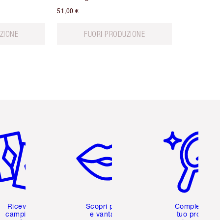
51,00 €
ZIONE
FUORI PRODUZIONE
icolo 2 di 6
Articolo 3 di 6
Articolo 4 di 6
Ricevi 2
Scopri premi
Completa il
campioni
e vantaggi
tuo profilo