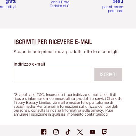
gratuiti
beauty
con il Programma
Fedeltà di Charlotte
on tutti gli ordini
per ottenere consigl
personalizzati
ISCRIVITI PER RICEVERE E-MAIL
Scopri in anteprima nuovi prodotti, offerte e consigli
Indirizzo e-mail
ISCRIVITI
*Si applicano T&C. Inserendo il tuo indirizzo e-mail, accetti di
ricevere informazioni commerciali sui prodotti o servizi Charlotte
Tilbury Beauty Limited via mail e mediante le piattaforme di
social media. Per ulteriori informazioni sull'utilizzo dei tuoi dati
personali, consulta la nostra Informativa sulla privacy. Puoi
annullare l'iscrizione in qualsiasi momento contattandoci.