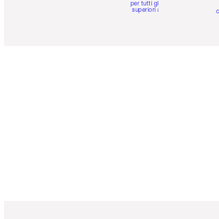
per tutti gli ordini
superiori a 59 €
c