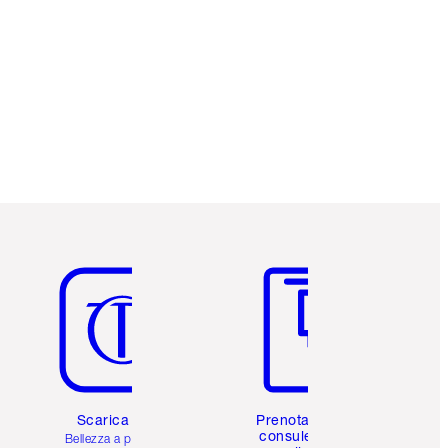
Articolo 5 di 6
Articolo 6 di 6
Scarica l'app
Prenota una
consulenza
Bellezza a portata di