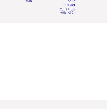
online
mano
individuale
i
Con i Pro Make-up
Artist di Charlotte.