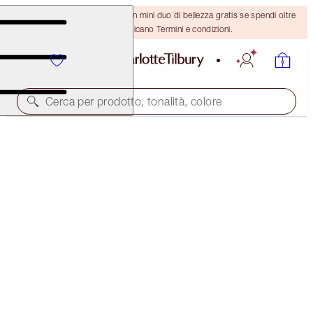
ULTIMA OCCASIONE! Ricevi un mini duo di bellezza gratis se spendi oltre
110 €! Si applicano Termini e condizioni.
Cerca per prodotto, tonalità, colore
VALORE 82 €
PILLOW TALK ICONS ON THE GO KIT
PILLOW TALK
58,00 €
(
38,67 €
/
10
g
)