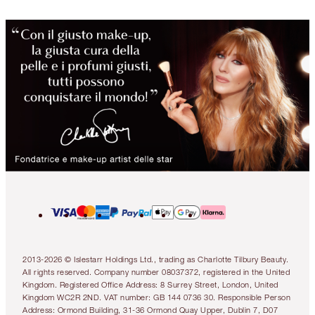
2013-2026 © Islestarr Holdings Ltd., trading as Charlotte Tilbury Beauty.
All rights reserved. Company number 08037372, registered in the United
Kingdom. Registered Office Address: 8 Surrey Street, London, United
Kingdom WC2R 2ND. VAT number: GB 144 0736 30. Responsible Person
Address: Ormond Building, 31-36 Ormond Quay Upper, Dublin 7, D07