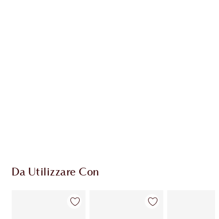
Guadagna 58 Monete Fedeltà
Scopri di più
ESCLUSIVE CHARLOTTE TILBURY
Il club fedeltà Charlotte's Darlings. Guadagna
Monete Fedeltà ogni volta che acquisti!
Consegna standard gratuita per gli ordini
superiori a 59,00 €
Scegli 2 campioni gratuiti al momento del
pagamento
Da Utilizzare Con