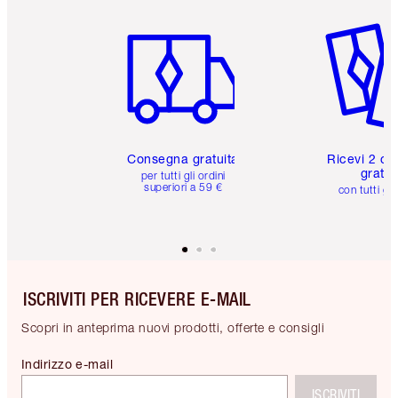
Articolo 1 di 6
Articolo
Consegna gratuita
Ricevi 2 ca
gratuit
per tutti gli ordini
superiori a 59 €
con tutti gli
ISCRIVITI PER RICEVERE E-MAIL
Scopri in anteprima nuovi prodotti, offerte e consigli
Indirizzo e-mail
ISCRIVITI