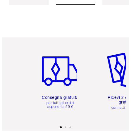
Articolo 1 di 6
Articolo
Consegna gratuita
Ricevi 2 ca
gratuit
per tutti gli ordini
superiori a 59 €
con tutti gli