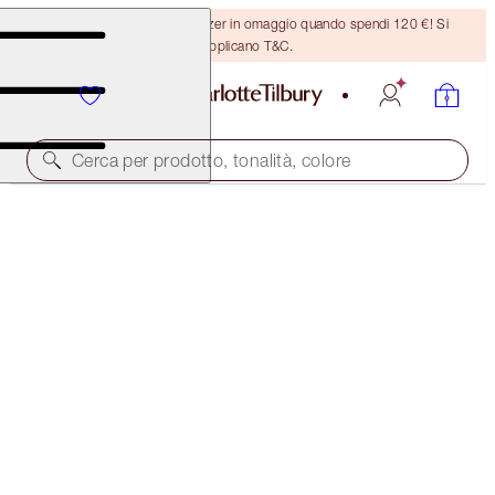
Ricevi un pennello per bronzer in omaggio quando spendi 120 €! Si
applicano T&C.
Cerca per prodotto, tonalità, colore
PHOEBE'S MESMERISING GLOW LOOK
MAKEUP KIT
154,00 €