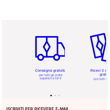
Articolo 1 di 6
Articolo
Consegna gratuita
Ricevi 2 ca
gratuit
per tutti gli ordini
superiori a 59 €
con tutti gli
ISCRIVITI PER RICEVERE E-MAIL