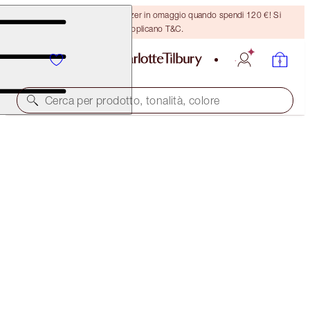
Ricevi un pennello per bronzer in omaggio quando spendi 120 €! Si
applicano T&C.
Cerca per prodotto, tonalità, colore
SCONTO DEL 50%!
CHARLOTTE’S BEAUTY TRINKETS MYSTERY BOX
4 PINK MYSTERY MAKEUP & SKINCARE ICONS
141,00 €
70,00 €
(
35,25 €
/
10
ml
)