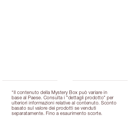
ESCLUSIVE CHARLOTTE TILBURY
Il club fedeltà Charlotte's Darlings. Guadagna
Monete Fedeltà ogni volta che acquisti!
Consegna standard gratuita per gli ordini
superiori a 59,00 €
Scegli 2 campioni gratuiti al momento del
pagamento
*Il contenuto della Mystery Box può variare in
base al Paese. Consulta i "dettagli prodotto" per
ulteriori informazioni relative al contenuto. Sconto
basato sul valore dei prodotti se venduti
separatamente. Fino a esaurimento scorte.