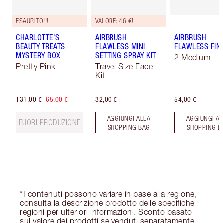
ESAURITO!!!
VALORE: 46 €!
CHARLOTTE'S
AIRBRUSH
AIRBRUSH
BEAUTY TREATS
FLAWLESS MINI
FLAWLESS FIN
MYSTERY BOX
SETTING SPRAY KIT
2 Medium
Pretty Pink
Travel Size Face
Kit
131,00 €
65,00 €
32,00 €
54,00 €
AGGIUNGI ALLA
AGGIUNGI AL
FUORI PRODUZIONE
SHOPPING BAG
SHOPPING B
*I contenuti possono variare in base alla regione,
consulta la descrizione prodotto delle specifiche
regioni per ulteriori informazioni. Sconto basato
sul valore dei prodotti se venduti separatamente.