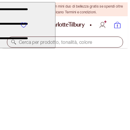
ULTIMA OCCASIONE! Ricevi un mini duo di bellezza gratis se spendi oltre
110 €! Si applicano Termini e condizioni.
Cerca per prodotto, tonalità, colore
SCONTO DEL 50%!
CHARLOTTE'S BEAUTY TREATS MYSTERY BOX
CHEEKY PEACH
131,00 €
65,00 €