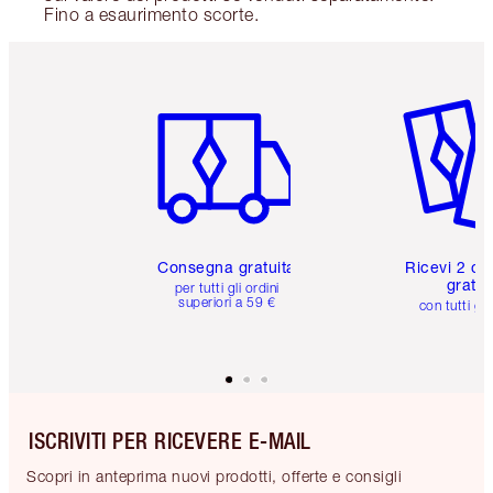
Fino a esaurimento scorte.
Articolo 1 di 6
Articolo
Consegna gratuita
Ricevi 2 ca
gratuit
per tutti gli ordini
superiori a 59 €
con tutti gli
ISCRIVITI PER RICEVERE E-MAIL
Scopri in anteprima nuovi prodotti, offerte e consigli