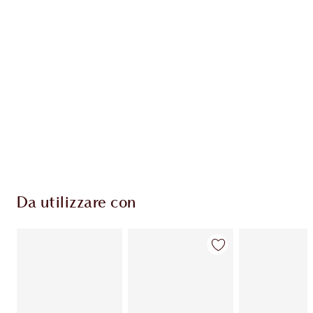
ESCLUSIVE CHARLOTTE TILBURY
Il club fedeltà Charlotte's Darlings. Guadagna
Monete Fedeltà ogni volta che acquisti!
Consegna standard gratuita per gli ordini
superiori a 59,00 €
Scegli 2 campioni gratuiti al momento del
pagamento
Da utilizzare con